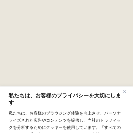
TOP
コンセプト
定期購読について
編集部について
よみもの
NEWS
お問い合わせ
会社情報
賛助会員
プライバシーポリシー
Instagram
私たちは、お客様のプライバシーを大切にしま
す
私たちは、お客様のブラウジング体験を向上させ、パーソナ
Copyright ehime-taberu.com. All Rights Reserved.
ライズされた広告やコンテンツを提供し、当社のトラフィッ
クを分析するためにクッキーを使用しています。「すべての