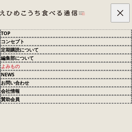
Skip to content
TOP
宗田節｜高知県土佐清水市
コンセプト
定期購読について
｜Vol.26
編集部について
よみもの
NEWS
お問い合わせ
TOP
宗田節｜高知県土佐清水市｜Vol.26
会社情報
賛助会員
土佐清水の宗田節